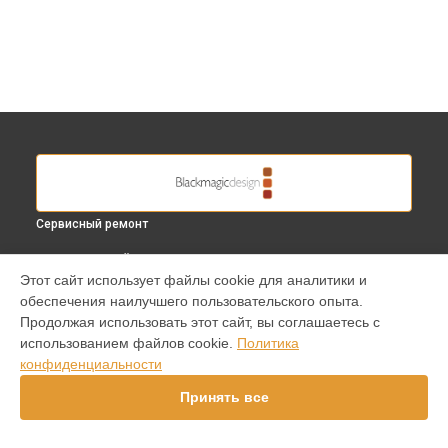
Сервисный ремонт
ВЫБЕРИ СВОЙ ГОРОД
Этот сайт использует файлы cookie для аналитики и
Замена микрофона видеокамеры Cinema Camera PL
обеспечения наилучшего пользовательского опыта.
Blackmagic в
Краснодаре
Продолжая использовать этот сайт, вы соглашаетесь с
Замена микрофона видеокамеры Cinema Camera PL
использованием файлов cookie.
Политика
Blackmagic в
Ростове-на-Дону
конфиденциальности
Замена микрофона видеокамеры Cinema Camera PL
Blackmagic в
Нижнем Новгороде
Принять все
Замена микрофона видеокамеры Cinema Camera PL
Blackmagic в
Новосибирске