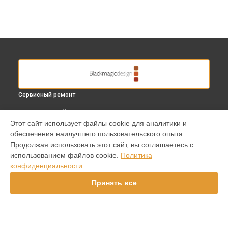
Сервисный ремонт
ВЫБЕРИ СВОЙ ГОРОД
Этот сайт использует файлы cookie для аналитики и
Диагностика видеокамеры Blackmagic в
Краснодаре
обеспечения наилучшего пользовательского опыта.
Диагностика видеокамеры Blackmagic в
Ростове-на-Дону
Продолжая использовать этот сайт, вы соглашаетесь с
Диагностика видеокамеры Blackmagic в
Нижнем
использованием файлов cookie.
Политика
Новгороде
конфиденциальности
Диагностика видеокамеры Blackmagic в
Новосибирске
Принять все
Диагностика видеокамеры Blackmagic в
Челябинске
Диагностика видеокамеры Blackmagic в
Екатеринбурге
Диагностика видеокамеры Blackmagic в
Казани
Диагностика видеокамеры Blackmagic в
Уфе