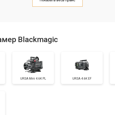
Показать весь прайс
от 70 мин
о
от 60 мин
о
амер Blackmagic
от 60 мин
о
от 80 мин
о
URSA Mini 4.6K PL
URSA 4.6K EF
от 130 мин
о