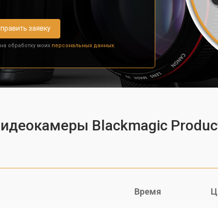
править заявку
 на обработку моих
персональных данных.
видеокамеры Blackmagic Produc
Время
Ц