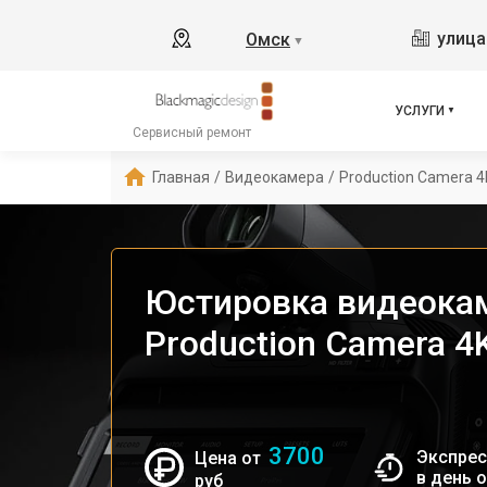
улица
Омск
▼
УСЛУГИ
Сервисный ремонт
Главная
/
Видеокамера
/
Production Camera 4
Юстировка видеока
Production Camera 4
3700
Экспрес
Цена от
в день 
руб