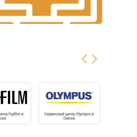
нтр Fujifilm в
Сервисный центр Olympus в
Сервисный це
ске
Омске