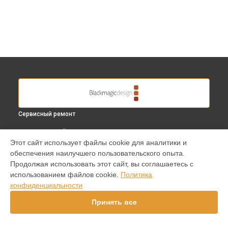
Сервисный ремонт
ВЫБЕРИ СВОЙ ГОРОД
Этот сайт использует файлы cookie для аналитики и
Замена микрофона видеокамеры Studio Camera HD
обеспечения наилучшего пользовательского опыта.
Blackmagic в
Краснодаре
Продолжая использовать этот сайт, вы соглашаетесь с
Замена микрофона видеокамеры Studio Camera HD
использованием файлов cookie.
Политика
Blackmagic в
Ростове-на-Дону
конфиденциальности
Замена микрофона видеокамеры Studio Camera HD
Blackmagic в
Нижнем Новгороде
Принять все
Замена микрофона видеокамеры Studio Camera HD
Blackmagic в
Новосибирске