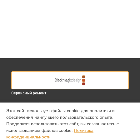
Сервисный ремонт
ВЫБЕРИ СВОЙ ГОРОД
Этот сайт использует файлы cookie для аналитики и
Диагностика видеомикшера ATEM 2 M/E PRODUCTION
обеспечения наилучшего пользовательского опыта.
STUDIO 4K Blackmagic в
Краснодаре
Продолжая использовать этот сайт, вы соглашаетесь с
Диагностика видеомикшера ATEM 2 M/E PRODUCTION
использованием файлов cookie.
Политика
STUDIO 4K Blackmagic в
Ростове-на-Дону
конфиденциальности