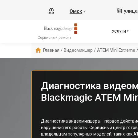
улица
Омск
▼
УСЛУГИ
Сервисный ремонт
Главная
/
Видеомикшер
/
ATEM Mini Extreme
Диагностика видео
Blackmagic ATEM Min
Диагностика видеомикшера – первое действи
нарушения его работы. Сервисный центр гото
владельцам популярных моделей, таких как AT