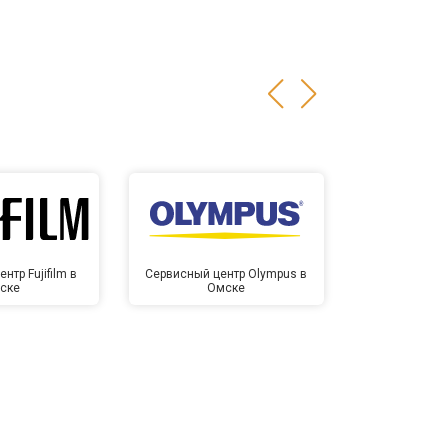
нтр Fujifilm в
Сервисный центр Olympus в
Сервисный це
ске
Омске