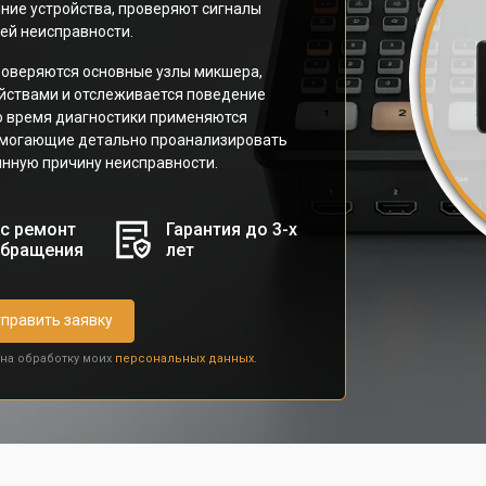
ние устройства, проверяют сигналы
ей неисправности.
роверяются основные узлы микшера,
ойствами и отслеживается поведение
о время диагностики применяются
омогающие детально проанализировать
инную причину неисправности.
с ремонт
Гарантия до 3-х
обращения
лет
править заявку
 на обработку моих
персональных данных.