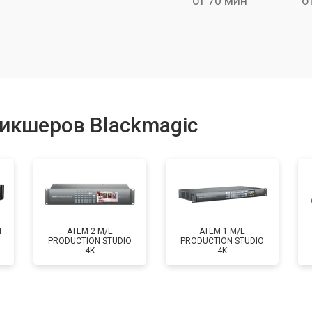
от 70 мин
о
икшеров Blackmagic
N
ATEM 2 M/E
ATEM 1 M/E
PRODUCTION STUDIO
PRODUCTION STUDIO
4K
4K