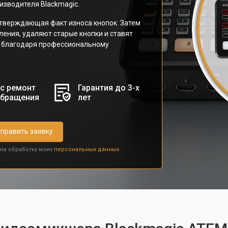
изводителя Blackmagic.
тверждающая факт износа кнопок. Затем
ения, удаляют старые кнопки и ставят
 благодаря профессиональному
с ремонт
Гарантия до 3-х
обращения
лет
править заявку
 на обработку моих
персональных данных.