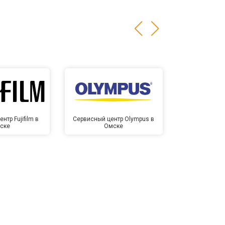
нтр Fujifilm в
Сервисный центр Olympus в
Сервисный це
ске
Омске